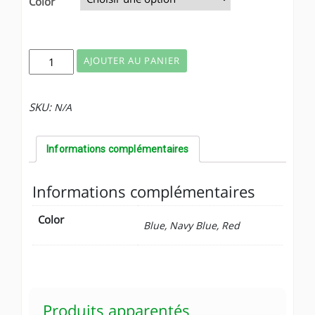
Color
quantité
AJOUTER AU PANIER
de
Casquette
Pura
SKU:
N/A
Vida
Informations complémentaires
Informations complémentaires
Color
Blue, Navy Blue, Red
Produits apparentés