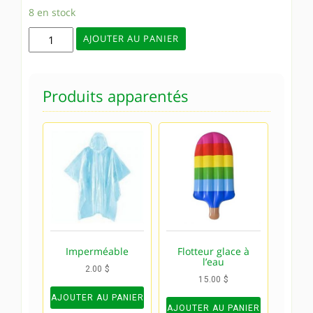
8 en stock
quantité
AJOUTER AU PANIER
de
Frite
de
Produits apparentés
piscine
Imperméable
Flotteur glace à
l’eau
2.00
$
15.00
$
AJOUTER AU PANIER
AJOUTER AU PANIER